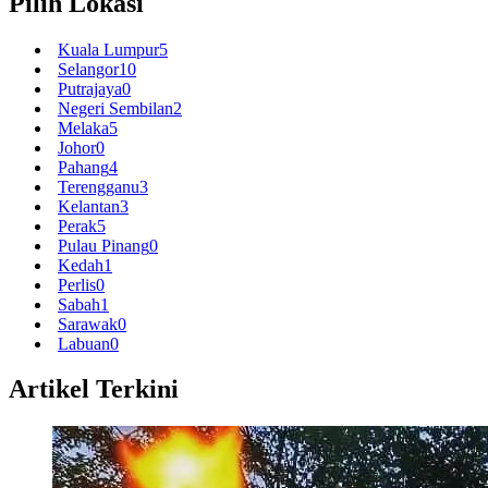
Pilih Lokasi
Kuala Lumpur
5
Selangor
10
Putrajaya
0
Negeri Sembilan
2
Melaka
5
Johor
0
Pahang
4
Terengganu
3
Kelantan
3
Perak
5
Pulau Pinang
0
Kedah
1
Perlis
0
Sabah
1
Sarawak
0
Labuan
0
Artikel Terkini