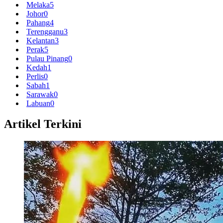
Melaka
5
Johor
0
Pahang
4
Terengganu
3
Kelantan
3
Perak
5
Pulau Pinang
0
Kedah
1
Perlis
0
Sabah
1
Sarawak
0
Labuan
0
Artikel Terkini