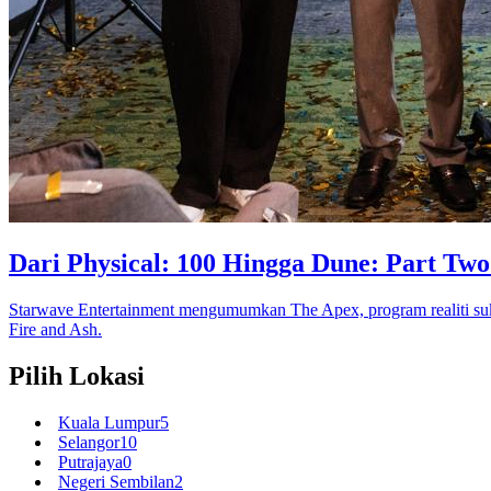
Dari Physical: 100 Hingga Dune: Part Tw
Starwave Entertainment mengumumkan The Apex, program realiti suk
Fire and Ash.
Pilih Lokasi
Kuala Lumpur
5
Selangor
10
Putrajaya
0
Negeri Sembilan
2