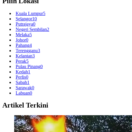
Pilih Lokasi
Kuala Lumpur
5
Selangor
10
Putrajaya
0
Negeri Sembilan
2
Melaka
5
Johor
0
Pahang
4
Terengganu
3
Kelantan
3
Perak
5
Pulau Pinang
0
Kedah
1
Perlis
0
Sabah
1
Sarawak
0
Labuan
0
Artikel Terkini