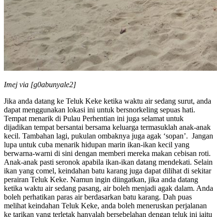
Imej via [g0abunyale2]
Jika anda datang ke Teluk Keke ketika waktu air sedang surut, anda
dapat menggunakan lokasi ini untuk bersnorkeling sepuas hati.
Tempat menarik di Pulau Perhentian ini juga selamat untuk
dijadikan tempat bersantai bersama keluarga termasuklah anak-anak
kecil. Tambahan lagi, pukulan ombaknya juga agak ‘sopan’. Jangan
lupa untuk cuba menarik hidupan marin ikan-ikan kecil yang
berwarna-warni di sini dengan memberi mereka makan cebisan roti.
Anak-anak pasti seronok apabila ikan-ikan datang mendekati. Selain
ikan yang comel, keindahan batu karang juga dapat dilihat di sekitar
perairan Teluk Keke. Namun ingin diingatkan, jika anda datang
ketika waktu air sedang pasang, air boleh menjadi agak dalam. Anda
boleh perhatikan paras air berdasarkan batu karang. Dah puas
melihat keindahan Teluk Keke, anda boleh meneruskan perjalanan
ke tarikan yang terletak hanyalah bersebelahan dengan teluk ini iaitu