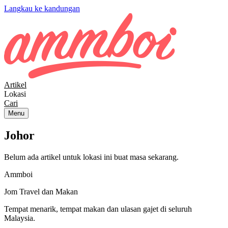
Langkau ke kandungan
Artikel
Lokasi
Cari
Menu
Johor
Belum ada artikel untuk lokasi ini buat masa sekarang.
Ammboi
Jom Travel dan Makan
Tempat menarik, tempat makan dan ulasan gajet di seluruh
Malaysia.