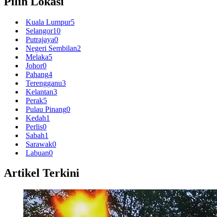
Pilih Lokasi
Kuala Lumpur
5
Selangor
10
Putrajaya
0
Negeri Sembilan
2
Melaka
5
Johor
0
Pahang
4
Terengganu
3
Kelantan
3
Perak
5
Pulau Pinang
0
Kedah
1
Perlis
0
Sabah
1
Sarawak
0
Labuan
0
Artikel Terkini