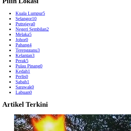
Pilih Lokasi
Kuala Lumpur
5
Selangor
10
Putrajaya
0
Negeri Sembilan
2
Melaka
5
Johor
0
Pahang
4
Terengganu
3
Kelantan
3
Perak
5
Pulau Pinang
0
Kedah
1
Perlis
0
Sabah
1
Sarawak
0
Labuan
0
Artikel Terkini