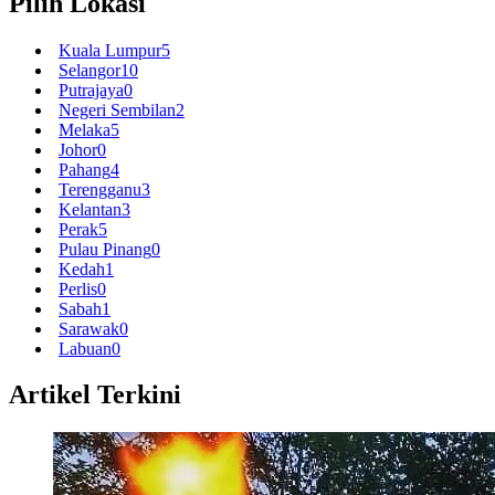
Pilih Lokasi
Kuala Lumpur
5
Selangor
10
Putrajaya
0
Negeri Sembilan
2
Melaka
5
Johor
0
Pahang
4
Terengganu
3
Kelantan
3
Perak
5
Pulau Pinang
0
Kedah
1
Perlis
0
Sabah
1
Sarawak
0
Labuan
0
Artikel Terkini