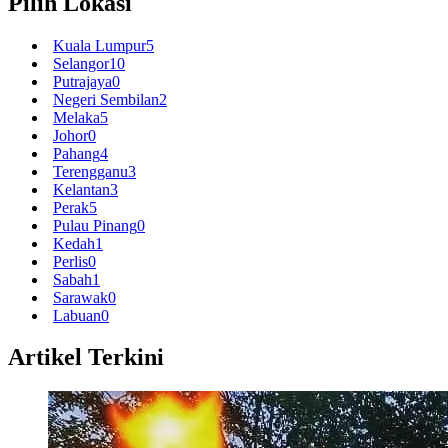
Pilih Lokasi
Kuala Lumpur
5
Selangor
10
Putrajaya
0
Negeri Sembilan
2
Melaka
5
Johor
0
Pahang
4
Terengganu
3
Kelantan
3
Perak
5
Pulau Pinang
0
Kedah
1
Perlis
0
Sabah
1
Sarawak
0
Labuan
0
Artikel Terkini