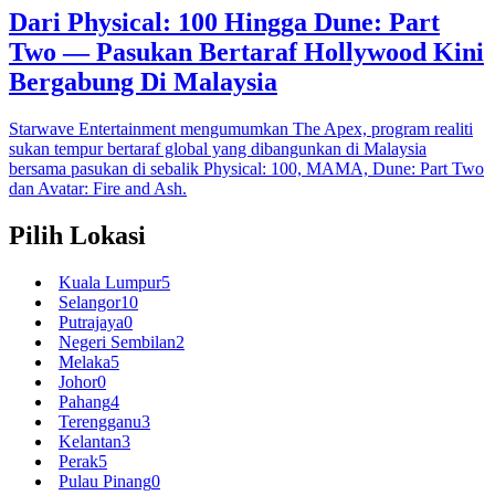
Dari Physical: 100 Hingga Dune: Part
Two — Pasukan Bertaraf Hollywood Kini
Bergabung Di Malaysia
Starwave Entertainment mengumumkan The Apex, program realiti
sukan tempur bertaraf global yang dibangunkan di Malaysia
bersama pasukan di sebalik Physical: 100, MAMA, Dune: Part Two
dan Avatar: Fire and Ash.
Pilih Lokasi
Kuala Lumpur
5
Selangor
10
Putrajaya
0
Negeri Sembilan
2
Melaka
5
Johor
0
Pahang
4
Terengganu
3
Kelantan
3
Perak
5
Pulau Pinang
0