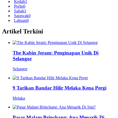
Kedah
1
Perlis
0
Sabah
1
Sarawak
0
Labuan
0
Artikel Terkini
The Kabin Jeram: Penginapan Unik Di
Selangor
Selangor
9 Tarikan Bandar Hilir Melaka Kena Pergi
Melaka
Pasar Malam Brinchang: Apa Menarik Di