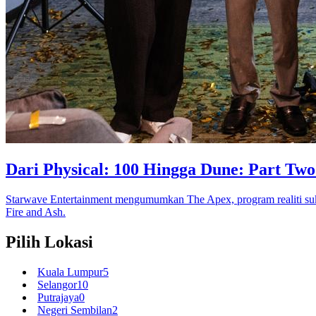
Dari Physical: 100 Hingga Dune: Part Tw
Starwave Entertainment mengumumkan The Apex, program realiti suk
Fire and Ash.
Pilih Lokasi
Kuala Lumpur
5
Selangor
10
Putrajaya
0
Negeri Sembilan
2