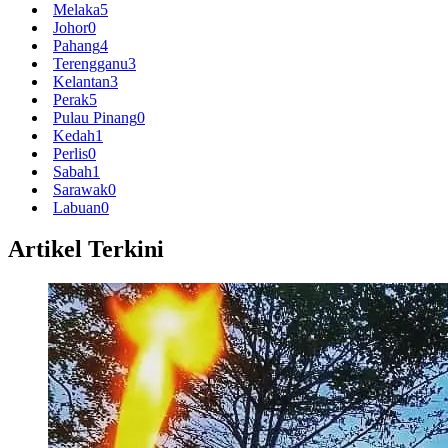
Melaka
5
Johor
0
Pahang
4
Terengganu
3
Kelantan
3
Perak
5
Pulau Pinang
0
Kedah
1
Perlis
0
Sabah
1
Sarawak
0
Labuan
0
Artikel Terkini