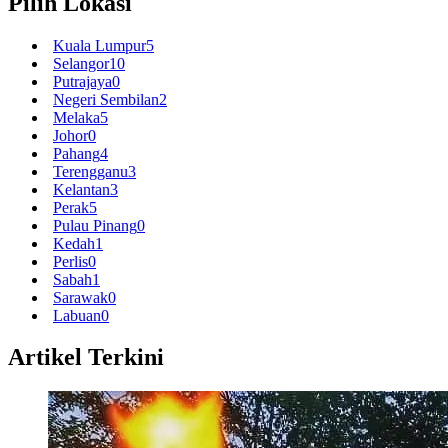
Pilih Lokasi
Kuala Lumpur
5
Selangor
10
Putrajaya
0
Negeri Sembilan
2
Melaka
5
Johor
0
Pahang
4
Terengganu
3
Kelantan
3
Perak
5
Pulau Pinang
0
Kedah
1
Perlis
0
Sabah
1
Sarawak
0
Labuan
0
Artikel Terkini