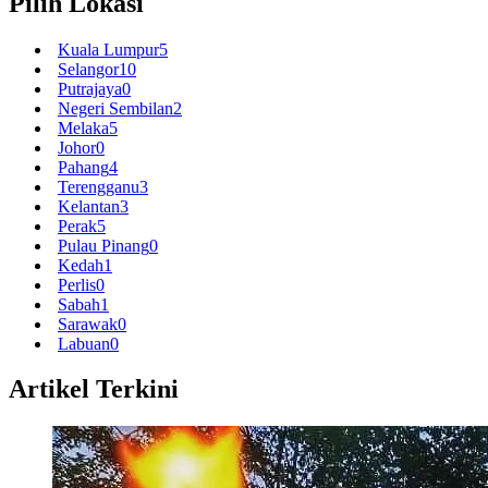
Pilih Lokasi
Kuala Lumpur
5
Selangor
10
Putrajaya
0
Negeri Sembilan
2
Melaka
5
Johor
0
Pahang
4
Terengganu
3
Kelantan
3
Perak
5
Pulau Pinang
0
Kedah
1
Perlis
0
Sabah
1
Sarawak
0
Labuan
0
Artikel Terkini