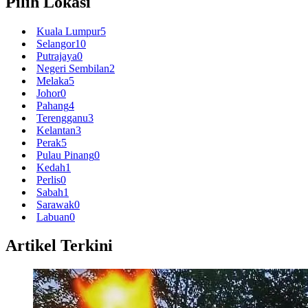
Pilih Lokasi
Kuala Lumpur
5
Selangor
10
Putrajaya
0
Negeri Sembilan
2
Melaka
5
Johor
0
Pahang
4
Terengganu
3
Kelantan
3
Perak
5
Pulau Pinang
0
Kedah
1
Perlis
0
Sabah
1
Sarawak
0
Labuan
0
Artikel Terkini