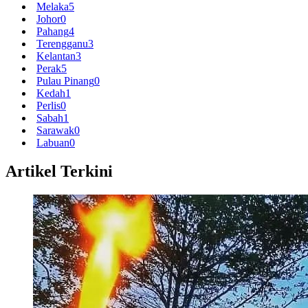
Melaka
5
Johor
0
Pahang
4
Terengganu
3
Kelantan
3
Perak
5
Pulau Pinang
0
Kedah
1
Perlis
0
Sabah
1
Sarawak
0
Labuan
0
Artikel Terkini