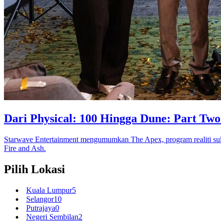
Dari Physical: 100 Hingga Dune: Part Tw
Starwave Entertainment mengumumkan The Apex, program realiti suk
Fire and Ash.
Pilih Lokasi
Kuala Lumpur
5
Selangor
10
Putrajaya
0
Negeri Sembilan
2