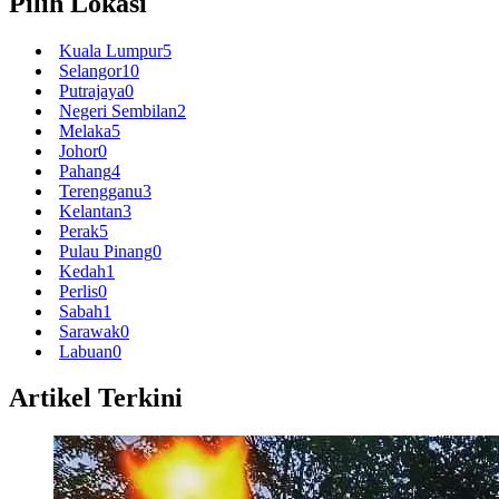
Pilih Lokasi
Kuala Lumpur
5
Selangor
10
Putrajaya
0
Negeri Sembilan
2
Melaka
5
Johor
0
Pahang
4
Terengganu
3
Kelantan
3
Perak
5
Pulau Pinang
0
Kedah
1
Perlis
0
Sabah
1
Sarawak
0
Labuan
0
Artikel Terkini