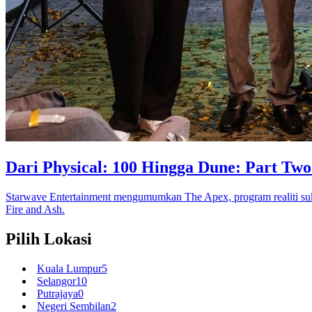
Dari Physical: 100 Hingga Dune: Part Tw
Starwave Entertainment mengumumkan The Apex, program realiti suk
Fire and Ash.
Pilih Lokasi
Kuala Lumpur
5
Selangor
10
Putrajaya
0
Negeri Sembilan
2