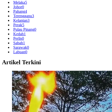
Melaka
5
Johor
0
Pahang
4
Terengganu
3
Kelantan
3
Perak
5
Pulau Pinang
0
Kedah
1
Perlis
0
Sabah
1
Sarawak
0
Labuan
0
Artikel Terkini