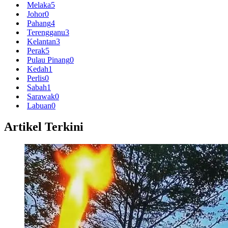
Melaka
5
Johor
0
Pahang
4
Terengganu
3
Kelantan
3
Perak
5
Pulau Pinang
0
Kedah
1
Perlis
0
Sabah
1
Sarawak
0
Labuan
0
Artikel Terkini