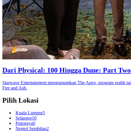
Dari Physical: 100 Hingga Dune: Part Tw
Starwave Entertainment mengumumkan The Apex, program realiti suk
Fire and Ash.
Pilih Lokasi
Kuala Lumpur
5
Selangor
10
Putrajaya
0
Negeri Sembilan
2