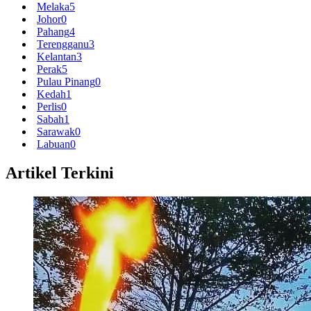
Melaka
5
Johor
0
Pahang
4
Terengganu
3
Kelantan
3
Perak
5
Pulau Pinang
0
Kedah
1
Perlis
0
Sabah
1
Sarawak
0
Labuan
0
Artikel Terkini