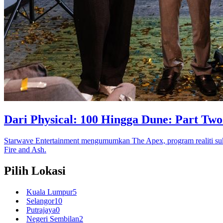
Dari Physical: 100 Hingga Dune: Part Tw
Starwave Entertainment mengumumkan The Apex, program realiti suk
Fire and Ash.
Pilih Lokasi
Kuala Lumpur
5
Selangor
10
Putrajaya
0
Negeri Sembilan
2