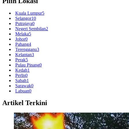
Pilih Lokasi
Kuala Lumpur
5
Selangor
10
Putrajaya
0
Negeri Sembilan
2
Melaka
5
Johor
0
Pahang
4
Terengganu
3
Kelantan
3
Perak
5
Pulau Pinang
0
Kedah
1
Perlis
0
Sabah
1
Sarawak
0
Labuan
0
Artikel Terkini