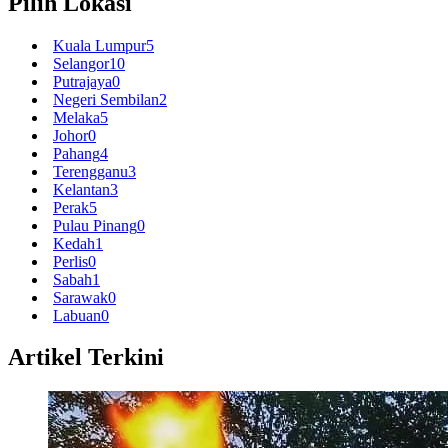
Pilih Lokasi
Kuala Lumpur
5
Selangor
10
Putrajaya
0
Negeri Sembilan
2
Melaka
5
Johor
0
Pahang
4
Terengganu
3
Kelantan
3
Perak
5
Pulau Pinang
0
Kedah
1
Perlis
0
Sabah
1
Sarawak
0
Labuan
0
Artikel Terkini