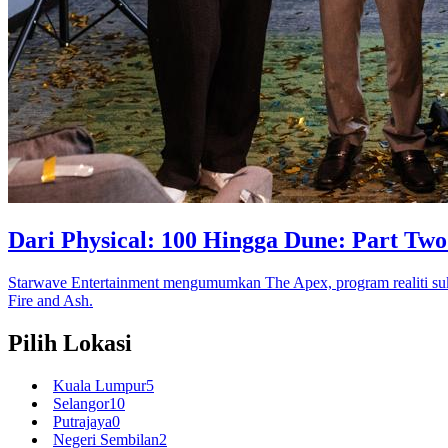
Dari Physical: 100 Hingga Dune: Part Tw
Starwave Entertainment mengumumkan The Apex, program realiti suk
Fire and Ash.
Pilih Lokasi
Kuala Lumpur
5
Selangor
10
Putrajaya
0
Negeri Sembilan
2