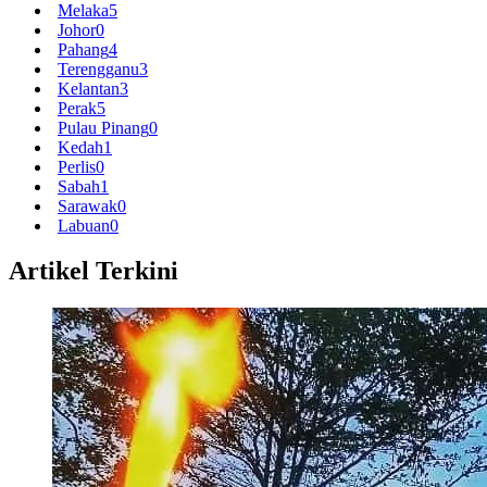
Melaka
5
Johor
0
Pahang
4
Terengganu
3
Kelantan
3
Perak
5
Pulau Pinang
0
Kedah
1
Perlis
0
Sabah
1
Sarawak
0
Labuan
0
Artikel Terkini