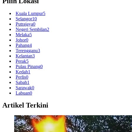
Pilih Lokasi
Kuala Lumpur
5
Selangor
10
Putrajaya
0
Negeri Sembilan
2
Melaka
5
Johor
0
Pahang
4
Terengganu
3
Kelantan
3
Perak
5
Pulau Pinang
0
Kedah
1
Perlis
0
Sabah
1
Sarawak
0
Labuan
0
Artikel Terkini