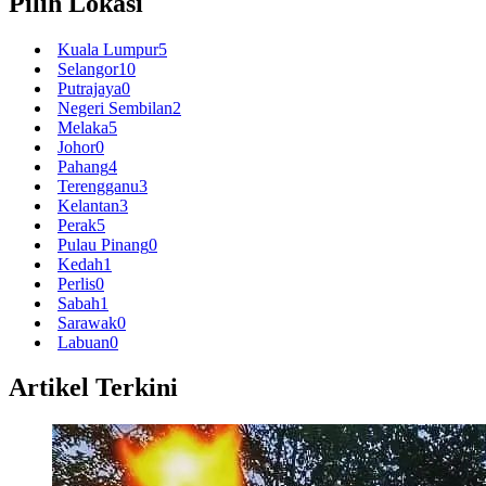
Pilih Lokasi
Kuala Lumpur
5
Selangor
10
Putrajaya
0
Negeri Sembilan
2
Melaka
5
Johor
0
Pahang
4
Terengganu
3
Kelantan
3
Perak
5
Pulau Pinang
0
Kedah
1
Perlis
0
Sabah
1
Sarawak
0
Labuan
0
Artikel Terkini