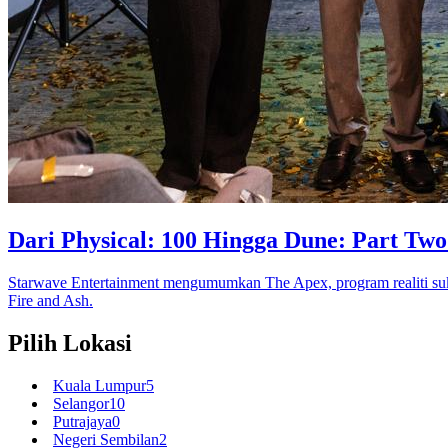
Dari Physical: 100 Hingga Dune: Part Tw
Starwave Entertainment mengumumkan The Apex, program realiti suk
Fire and Ash.
Pilih Lokasi
Kuala Lumpur
5
Selangor
10
Putrajaya
0
Negeri Sembilan
2