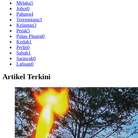
Melaka
5
Johor
0
Pahang
4
Terengganu
3
Kelantan
3
Perak
5
Pulau Pinang
0
Kedah
1
Perlis
0
Sabah
1
Sarawak
0
Labuan
0
Artikel Terkini