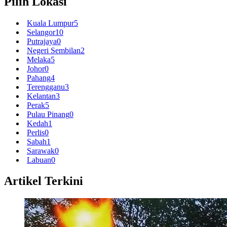
Pilih Lokasi
Kuala Lumpur
5
Selangor
10
Putrajaya
0
Negeri Sembilan
2
Melaka
5
Johor
0
Pahang
4
Terengganu
3
Kelantan
3
Perak
5
Pulau Pinang
0
Kedah
1
Perlis
0
Sabah
1
Sarawak
0
Labuan
0
Artikel Terkini